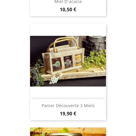
Miel D'acacia
Prix
10,50 €
Panier Découverte 3 Miels
Prix
19,90 €