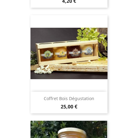
Prix
4,20 €
Coffret Bois Dégustation
Prix
25,00 €