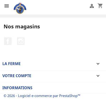
shopping_cart


Nos magasins
Facebook
Instagram
LA FERME

VOTRE COMPTE

INFORMATIONS
© 2026 - Logiciel e-commerce par PrestaShop™