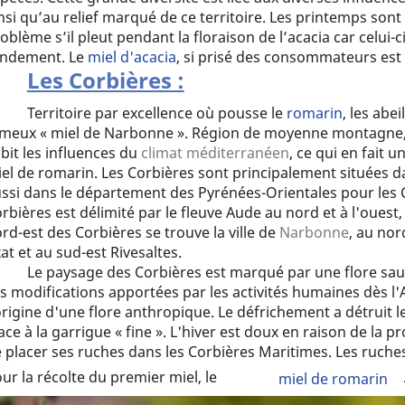
nsi qu’au relief marqué de ce territoire. Les printemps son
oblème s’il pleut pendant la floraison de l’acacia car celui-
endement. Le
miel d'acacia
, si prisé des consommateurs est 
Les Corbières :
Territoire par excellence où pousse le
romarin
, les abe
meux « miel de Narbonne ». Région de moyenne montagne, aux
bit les influences du
climat méditerranéen
, ce qui en fait 
el de romarin. Les Corbières sont principalement situées 
ssi dans le département des Pyrénées-Orientales pour les C
rbières est délimité par le fleuve Aude au nord et à l'ouest,
rd-est des Corbières se trouve la ville de
Narbonne
, au no
at et au sud-est Rivesaltes.
Le paysage des Corbières est marqué par une flore s
s modifications apportées par les activités humaines dès l'An
origine d'une flore anthropique. Le défrichement a détruit l
ace à la garrigue « fine ». L'hiver est doux en raison de la 
 placer ses ruches dans les Corbières Maritimes. Les ruches 
ur la récolte du premier miel, le
miel de romarin