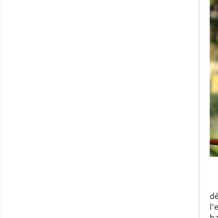
dé
l'
ha