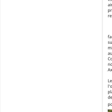
ai
pr
r
fa
su
mi
au
Co
no
Ax
Le
l'
pl
de
po