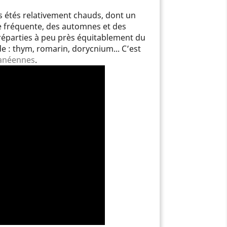
es étés relativement chauds, dont un
se fréquente, des automnes et des
 réparties à peu près équitablement du
e : thym, romarin, dorycnium... C’est
ranéennes
.