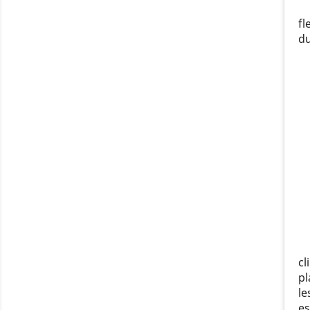
fl
du
cl
pl
le
es