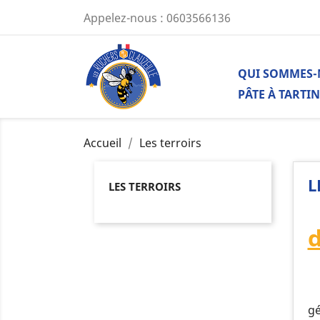
Appelez-nous :
0603566136
QUI SOMMES
PÂTE À TARTI
Accueil
Les terroirs
L
LES TERROIRS
d
gé