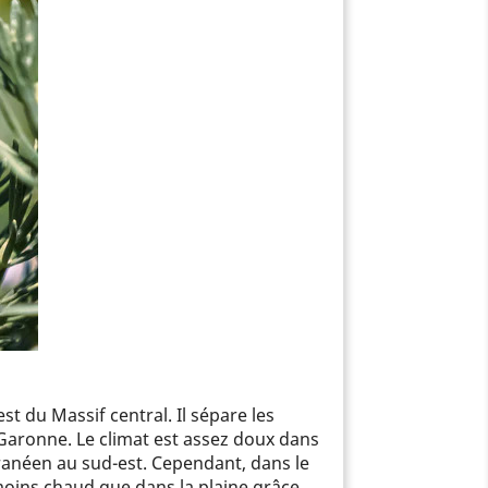
t du Massif central. Il sépare les
-Garonne. Le climat est assez doux dans
rranéen au sud-est. Cependant, dans le
t moins chaud que dans la plaine grâce