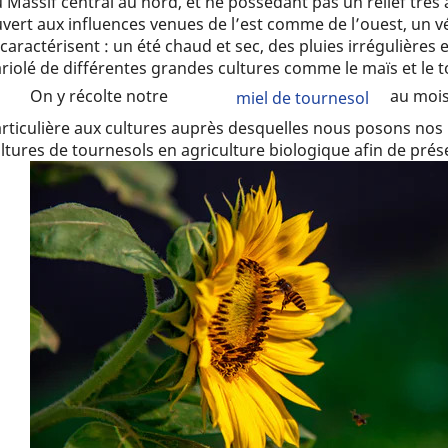
 Massif central au nord, et ne possédant pas un relief très 
vert aux influences venues de l’est comme de l’ouest, un vé
 caractérisent : un été chaud et sec, des pluies irrégulières 
riolé de différentes grandes cultures comme le maïs et le t
On y récolte notre
au mois
miel de tournesol
rticulière aux cultures auprès desquelles nous posons nos r
ltures de tournesols en agriculture biologique afin de prése