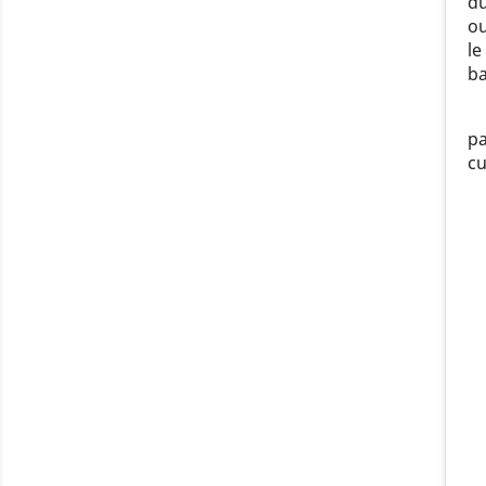
du
ou
le
ba
pa
cu