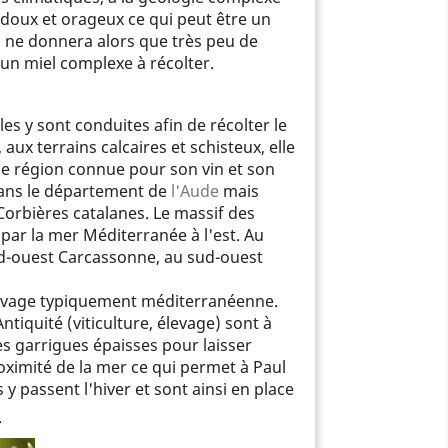
t doux et orageux ce qui peut être un
ci ne donnera alors que très peu de
un miel complexe à récolter.
illes y sont conduites afin de récolter le
 terrains calcaires et schisteux, elle
une région connue pour son vin et son
dans le département de
l'Aude
mais
orbières catalanes. Le massif des
 par la mer Méditerranée à l'est. Au
rd-ouest Carcassonne, au sud-ouest
auvage typiquement méditerranéenne.
tiquité (viticulture, élevage) sont à
es garrigues épaisses pour laisser
proximité de la mer ce qui permet à Paul
y passent l'hiver et sont ainsi en place
.