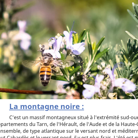
La montagne noire :
C’est un massif montagneux situé à l'extrémité sud-oues
partements du Tarn, de l'Hérault, de l'Aude et de la Haute
ensemble, de type atlantique sur le versant nord et médite
ut Cabardès et le versant nord, il y est plus frais. L'été es