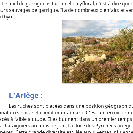
Le miel de garrigue est un miel polyfloral, c'est à dire qui
eurs sauvages de garrigue. Il a de nombreux bienfaits et v
 thym.
L’Ariège :
Les ruches sont placées dans une position géographi
imat océanique et climat montagnard. C’est un terroir princ
acés à faible altitude. Elles butinent dans un premier temps
s châtaigniers au mois de juin. La flore des Pyrénées ariége
pèces. Cette grande diversité est liée aux diverses influenc