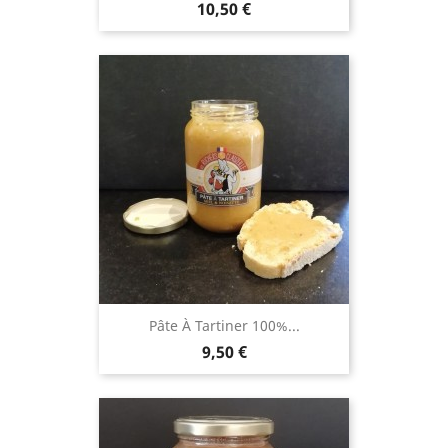
Prix
10,50 €
Pâte À Tartiner 100%...
Prix
9,50 €