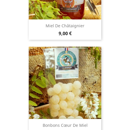
Miel De Châtaignier
Prix
9,00 €
Bonbons Cœur De Miel