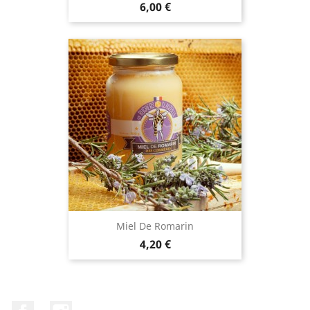
Prix
6,00 €
Miel De Romarin
Prix
4,20 €
Facebook
Instagram