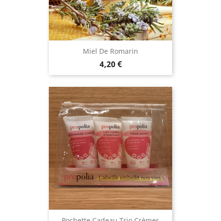
Miel De Romarin
Prix
4,20 €
Pochette Cadeau Trio Crèmes