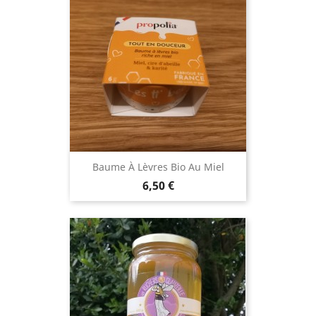
Baume À Lèvres Bio Au Miel
Prix
6,50 €