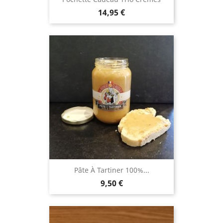
Prix
14,95 €
Pâte À Tartiner 100%...
Prix
9,50 €