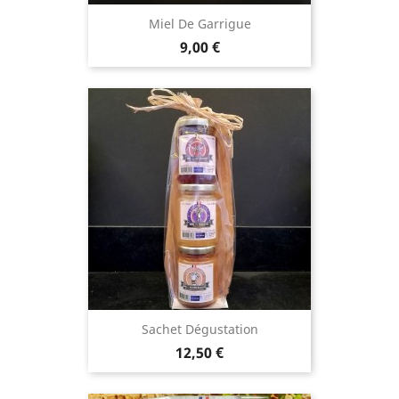
Miel De Garrigue
Prix
9,00 €
Sachet Dégustation
Prix
12,50 €